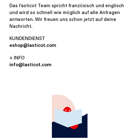
Das l’asticot Team spricht französisch und englisch
und wird so schnell wie möglich auf alle Anfragen
antworten. Wir freuen uns schon jetzt auf deine
Nachricht.
KUNDENDIENST
e
s
h
o
p
@
l
a
s
t
i
c
o
t
.
c
o
m
+ INFO
i
n
f
o
@
l
a
s
t
i
c
o
t
.
c
o
m