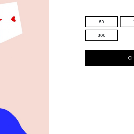
50
300
CH