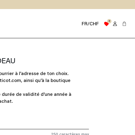
0
favorite
FR/CHF
DEAU
ourrier à l'adresse de ton choix.
sticot.com, ainsi qu'à la boutique
 durée de validité d'une année à
achat.
250 caractères max