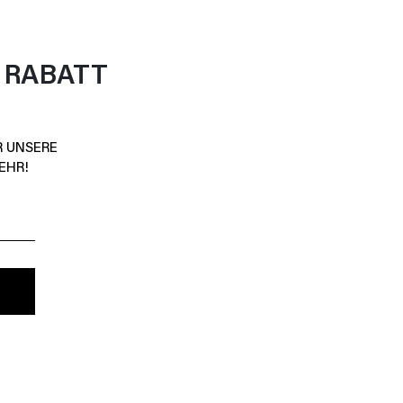
 RABATT
R UNSERE
EHR!