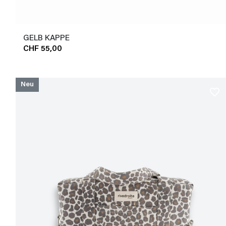
GELB KAPPE
CHF 55,00
Neu
favorite_border