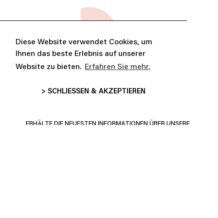
Diese Website verwendet Cookies, um
Ihnen das beste Erlebnis auf unserer
Website zu bieten.
Erfahren Sie mehr.
> SCHLIESSEN & AKZEPTIEREN
ABONNE-TOI ET PROFITE DE
10% DE RÉDUCTION
ERHÄLTE DIE NEUESTEN INFORMATIONEN ÜBER UNSERE
AKTUELLEN PRODUKTE KOLLEKTIONEN UND MEHR!