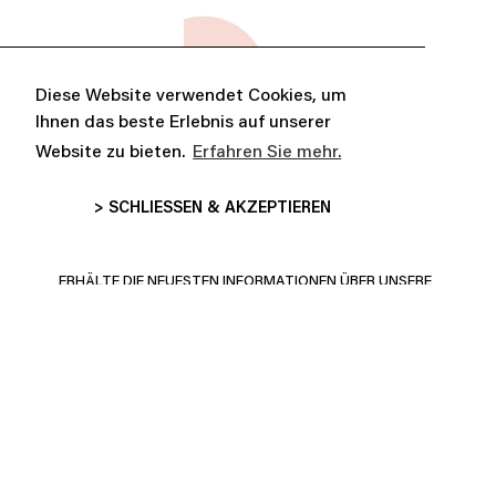
Diese Website verwendet Cookies, um
Ihnen das beste Erlebnis auf unserer
Website zu bieten.
Erfahren Sie mehr.
> SCHLIESSEN & AKZEPTIEREN
ABONNE-TOI ET PROFITE DE
10% DE RÉDUCTION
ERHÄLTE DIE NEUESTEN INFORMATIONEN ÜBER UNSERE
AKTUELLEN PRODUKTE KOLLEKTIONEN UND MEHR!