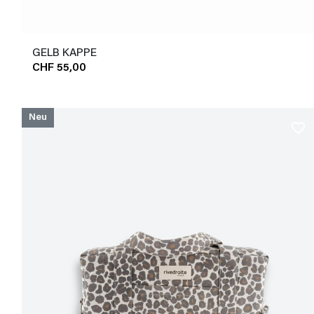
GELB KAPPE
CHF 55,00
Neu
favorite_border