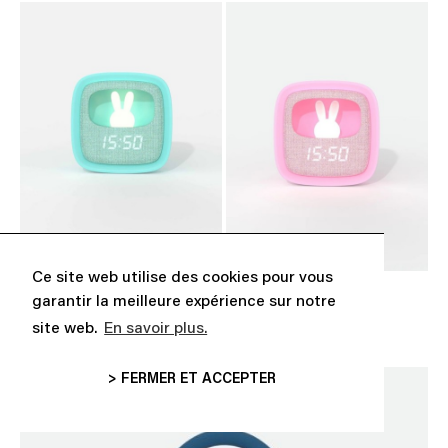
Ce site web utilise des cookies pour vous
« BILLY CLOCK » TURQUOISE
« BILLY CLOCK » ROSE
garantir la meilleure expérience sur notre
CHF 39,00
CHF 39,00
site web.
En savoir plus.
> FERMER ET ACCEPTER