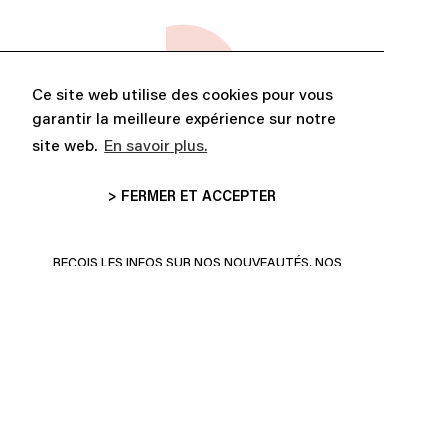
Ce site web utilise des cookies pour vous
garantir la meilleure expérience sur notre
site web.
En savoir plus.
> FERMER ET ACCEPTER
ABONNE-TOI ET PROFITE DE
10% DE RÉDUCTION
REÇOIS LES INFOS SUR NOS NOUVEAUTÉS, NOS
COLLECTIONS ET PLUS ENCORE!