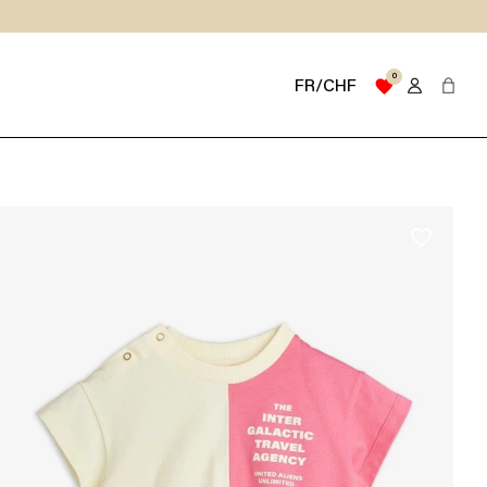
0
favorite
FR/CHF
favorite_border