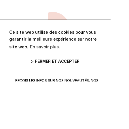
Ce site web utilise des cookies pour vous
garantir la meilleure expérience sur notre
site web.
En savoir plus.
> FERMER ET ACCEPTER
ABONNE-TOI ET PROFITE DE
10% DE RÉDUCTION
REÇOIS LES INFOS SUR NOS NOUVEAUTÉS, NOS
COLLECTIONS ET PLUS ENCORE!