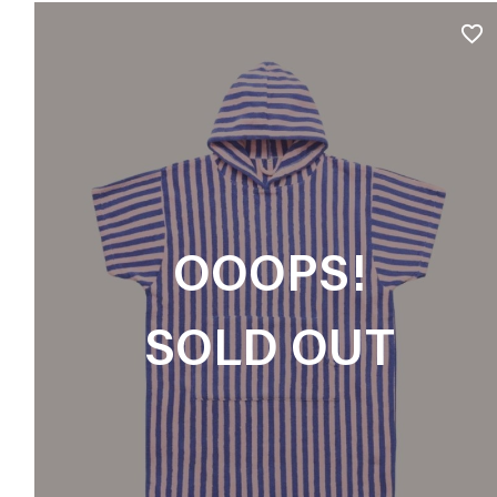
favorite_border
OOOPS!
SOLD OUT