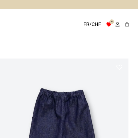
0
favorite
FR/CHF
favorite_border