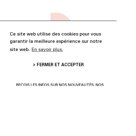
Ce site web utilise des cookies pour vous
garantir la meilleure expérience sur notre
site web.
En savoir plus.
> FERMER ET ACCEPTER
ABONNE-TOI ET PROFITE DE
10% DE RÉDUCTION
REÇOIS LES INFOS SUR NOS NOUVEAUTÉS, NOS
COLLECTIONS ET PLUS ENCORE!