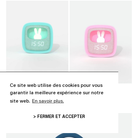
Ce site web utilise des cookies pour vous
« BILLY CLOCK » TURQUOISE
« BILLY CLOCK » ROSE
garantir la meilleure expérience sur notre
CHF 39,00
CHF 39,00
site web.
En savoir plus.
> FERMER ET ACCEPTER